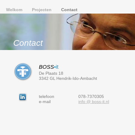
Welkom
Projecten
Contact
Contact
BOSS
•
it
De Plaats 18
3342 GL Hendrik-Ido-Ambacht
telefoon
078-7370305
e-mail
info @ boss-it.nl