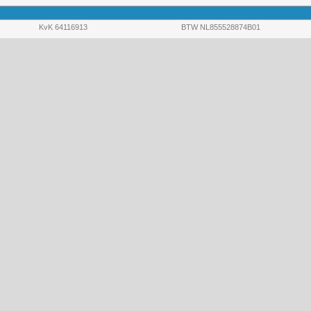
KvK 64116913
BTW NL855528874B01